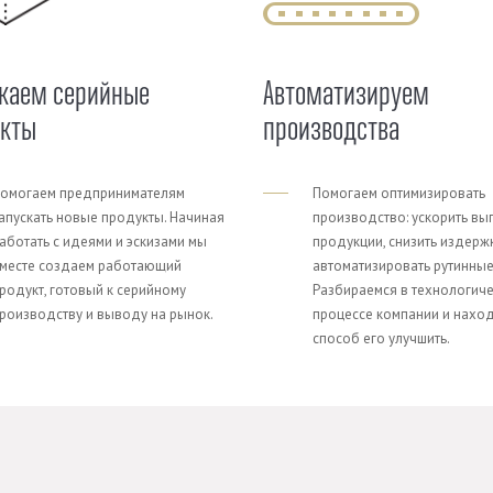
каем серийные
Автоматизируем
укты
производства
омогаем предпринимателям
Помогаем оптимизировать
апускать новые продукты. Начиная
производство: ускорить вы
аботать с идеями и эскизами мы
продукции, снизить издерж
месте создаем работающий
автоматизировать рутинные
родукт, готовый к серийному
Разбираемся в технологич
роизводству и выводу на рынок.
процессе компании и нахо
способ его улучшить.