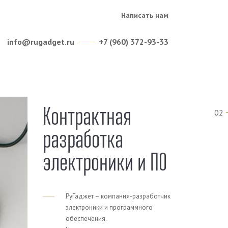
Написать нам
info@rugadget.ru
+7 (960) 372-93-33
Контрактная
02
разработка
электроники и ПО
РуГаджет – компания-разработчик
электроники и программного
обеспечения.