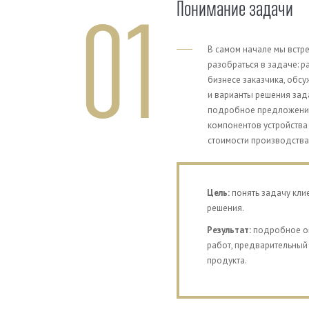
Понимание задачи
01
В самом начале мы встре
разобраться в задаче: р
бизнесе заказчика, обс
и варианты решения зада
подробное предложение:
компонентов устройства
стоимости производства
Previous
Цель:
понять задачу клие
решения.
Результат:
подробное оп
работ, предварительный
продукта.