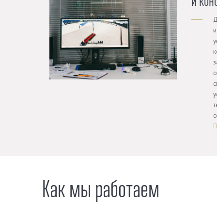
и кон
Д
и
у
к
з
о
с
у
т
с
П
Как мы работаем