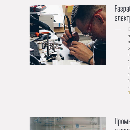
Разра
элект
С
м
м
б
п
с
п
р
п
э
П
Пром