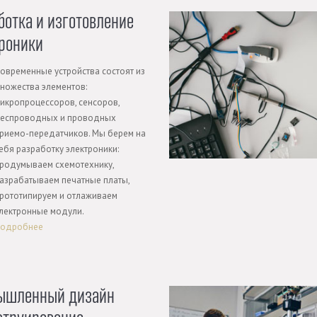
ботка и изготовление
роники
овременные устройства состоят из
ножества элементов:
икропроцессоров, сенсоров,
еспроводных и проводных
риемо-передатчиков. Мы берем на
ебя разработку электроники:
родумываем схемотехнику,
азрабатываем печатные платы,
рототипируем и отлаживаем
лектронные модули.
одробнее
ышленный дизайн