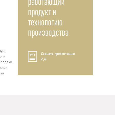
работающий
продукт и
технологию
производства
пуск
Скачать презентацию
ки и
PDF
 задачи.
еском
дим