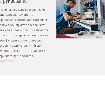
струирование
изайнер продумывает сценарии
спользования, элементы
правления и подбирает материалы
орпуса. Конструктор превращает
амысел в реальность. Он заботится
 том, чтобы устройство выполняло
вои функции, соответствовало
словиям эксплуатации и было
ехнологически подготовлено для
ерийного производства.
одробнее