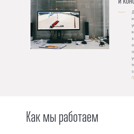
и кон
Д
и
у
к
з
о
с
у
т
с
П
Как мы работаем