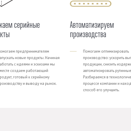
каем серийные
Автоматизируем
укты
производства
омогаем предпринимателям
Помогаем оптимизировать
апускать новые продукты. Начиная
производство: ускорить вы
аботать с идеями и эскизами мы
продукции, снизить издерж
месте создаем работающий
автоматизировать рутинные
родукт, готовый к серийному
Разбираемся в технологич
роизводству и выводу на рынок.
процессе компании и нахо
способ его улучшить.