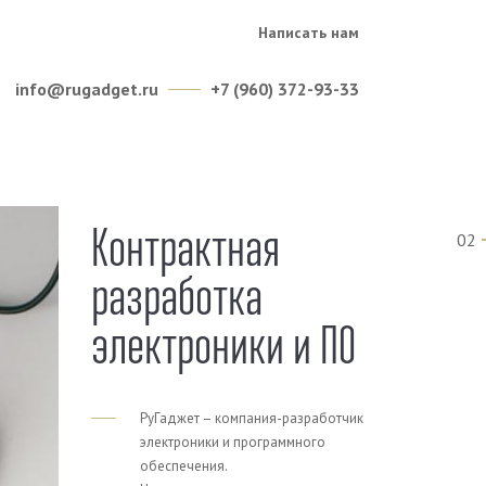
Написать нам
info@rugadget.ru
+7 (960) 372-93-33
Контрактная
02
разработка
электроники и ПО
РуГаджет – компания-разработчик
электроники и программного
обеспечения.