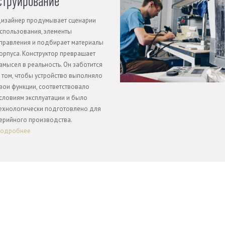
струирование
изайнер продумывает сценарии
спользования, элементы
правления и подбирает материалы
орпуса. Конструктор превращает
амысел в реальность. Он заботится
 том, чтобы устройство выполняло
вои функции, соответствовало
словиям эксплуатации и было
ехнологически подготовлено для
ерийного производства.
одробнее