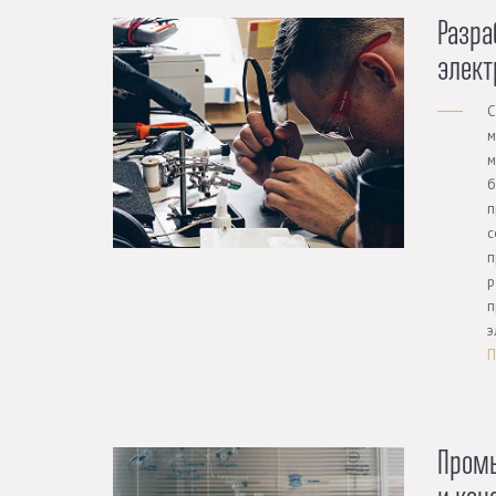
Разра
элект
С
м
м
б
п
с
п
р
п
э
П
Пром