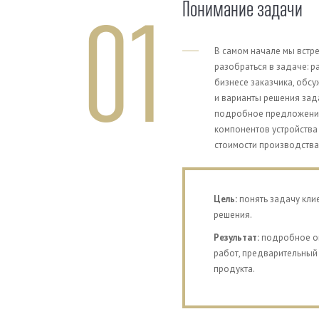
Понимание задачи
01
В самом начале мы встре
разобраться в задаче: р
бизнесе заказчика, обс
и варианты решения зада
подробное предложение:
компонентов устройства
стоимости производства
Previous
Цель:
понять задачу клие
решения.
Результат:
подробное оп
работ, предварительный
продукта.