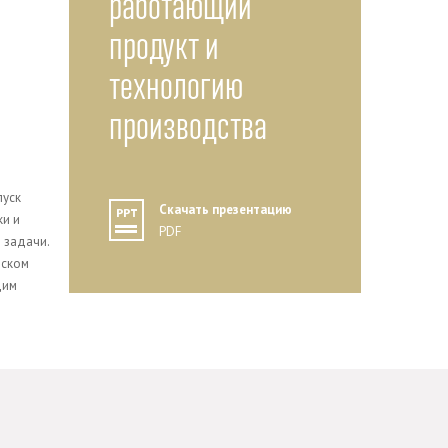
работающий
продукт и
технологию
производства
пуск
Скачать презентацию
ки и
PDF
 задачи.
еском
дим