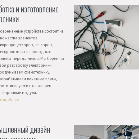
ботка и изготовление
роники
овременные устройства состоят из
ножества элементов:
икропроцессоров, сенсоров,
еспроводных и проводных
риемо-передатчиков. Мы берем на
ебя разработку электроники:
родумываем схемотехнику,
азрабатываем печатные платы,
рототипируем и отлаживаем
лектронные модули.
одробнее
ышленный дизайн