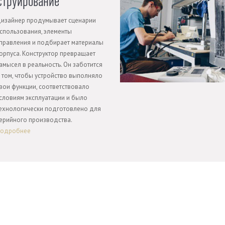
струирование
изайнер продумывает сценарии
спользования, элементы
правления и подбирает материалы
орпуса. Конструктор превращает
амысел в реальность. Он заботится
 том, чтобы устройство выполняло
вои функции, соответствовало
словиям эксплуатации и было
ехнологически подготовлено для
ерийного производства.
одробнее