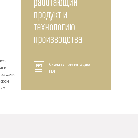
работающий
продукт и
технологию
производства
пуск
Скачать презентацию
ки и
PDF
 задачи.
еском
дим