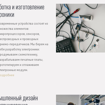
ботка и изготовление
роники
овременные устройства состоят из
ножества элементов:
икропроцессоров, сенсоров,
еспроводных и проводных
риемо-передатчиков. Мы берем на
ебя разработку электроники:
родумываем схемотехнику,
азрабатываем печатные платы,
рототипируем и отлаживаем
лектронные модули.
одробнее
ышленный дизайн