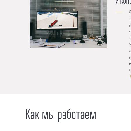
и кон
Д
и
у
к
з
о
с
у
т
с
П
Как мы работаем