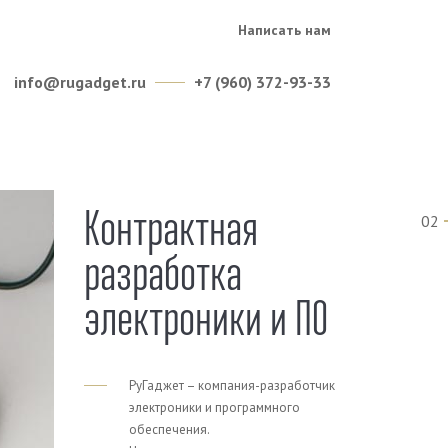
Написать нам
info@rugadget.ru
+7 (960) 372-93-33
Контрактная
02
разработка
электроники и ПО
РуГаджет – компания-разработчик
электроники и программного
обеспечения.