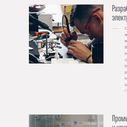
Разра
элект
С
м
м
б
п
с
п
р
п
э
П
Пром