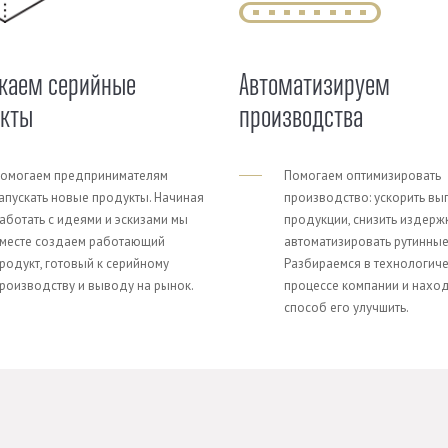
каем серийные
Автоматизируем
укты
производства
омогаем предпринимателям
Помогаем оптимизировать
апускать новые продукты. Начиная
производство: ускорить вы
аботать с идеями и эскизами мы
продукции, снизить издерж
месте создаем работающий
автоматизировать рутинные
родукт, готовый к серийному
Разбираемся в технологич
роизводству и выводу на рынок.
процессе компании и нахо
способ его улучшить.