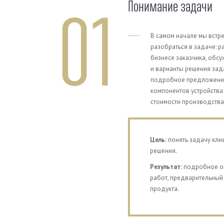
Понимание задачи
01
В самом начале мы встре
разобраться в задаче: р
бизнесе заказчика, обс
и варианты решения зада
подробное предложение:
компонентов устройства
стоимости производства
Previous
Цель:
понять задачу клие
решения.
Результат:
подробное оп
работ, предварительный
продукта.