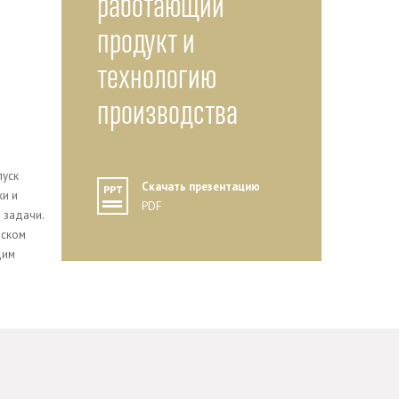
работающий
продукт и
технологию
производства
пуск
Скачать презентацию
ки и
PDF
 задачи.
еском
дим