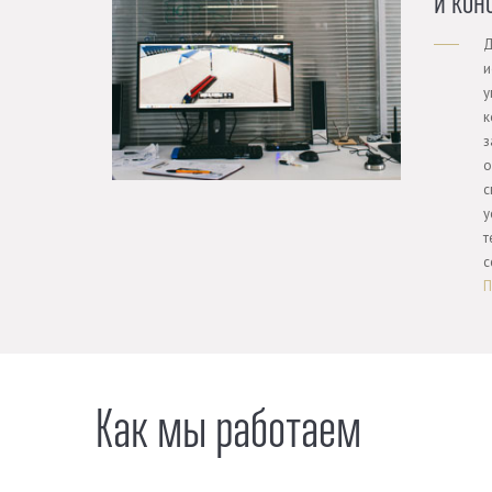
и кон
Д
и
у
к
з
о
с
у
т
с
П
Как мы работаем