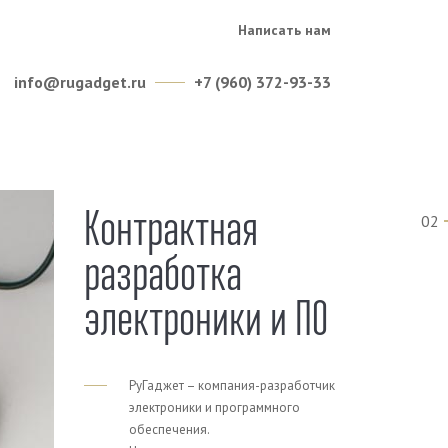
Написать нам
info@rugadget.ru
+7 (960) 372-93-33
Контрактная
02
разработка
электроники и ПО
РуГаджет – компания-разработчик
электроники и программного
обеспечения.