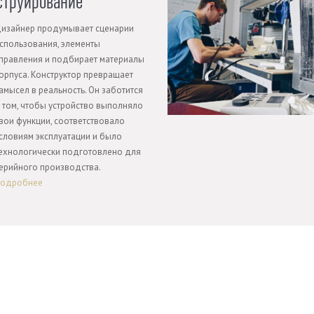
струирование
изайнер продумывает сценарии
спользования, элементы
правления и подбирает материалы
орпуса. Конструктор превращает
амысел в реальность. Он заботится
 том, чтобы устройство выполняло
вои функции, соответствовало
словиям эксплуатации и было
ехнологически подготовлено для
ерийного производства.
одробнее