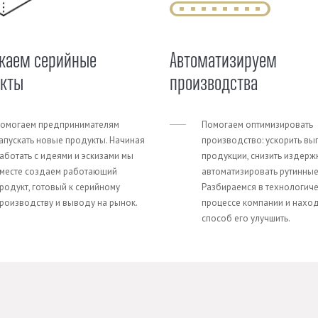
каем серийные
Автоматизируем
укты
производства
омогаем предпринимателям
Помогаем оптимизировать
апускать новые продукты. Начиная
производство: ускорить вы
аботать с идеями и эскизами мы
продукции, снизить издерж
месте создаем работающий
автоматизировать рутинные
родукт, готовый к серийному
Разбираемся в технологич
роизводству и выводу на рынок.
процессе компании и нахо
способ его улучшить.