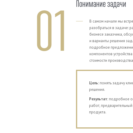
Понимание задачи
01
В самом начале мы встре
разобраться в задаче: р
бизнесе заказчика, обс
и варианты решения зада
подробное предложение:
компонентов устройства
стоимости производства
Previous
Цель:
понять задачу клие
решения.
Результат:
подробное оп
работ, предварительный
продукта.