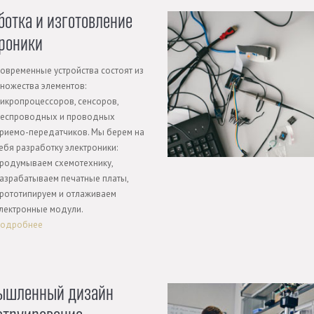
ботка и изготовление
роники
овременные устройства состоят из
ножества элементов:
икропроцессоров, сенсоров,
еспроводных и проводных
риемо-передатчиков. Мы берем на
ебя разработку электроники:
родумываем схемотехнику,
азрабатываем печатные платы,
рототипируем и отлаживаем
лектронные модули.
одробнее
ышленный дизайн