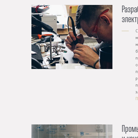
Разра
элект
С
м
м
б
п
с
п
р
п
э
П
Пром